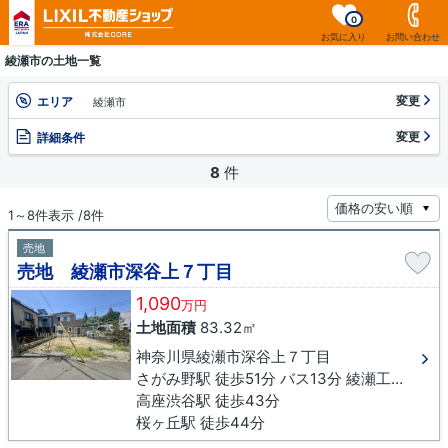
0
お気に入り
お問い合わせ
綾瀬市の土地一覧
変更
エリア
綾瀬市
変更
詳細条件
8
件
1～8件表示 /8件
売地
売地 綾瀬市深谷上７丁目
1,090
万円
土地面積
83.32㎡
神奈川県綾瀬市深谷上７丁目
さがみ野駅 徒歩51分 バス13分 綾瀬工業団地入口下車 徒歩3分
高座渋谷駅 徒歩43分
桜ヶ丘駅 徒歩44分