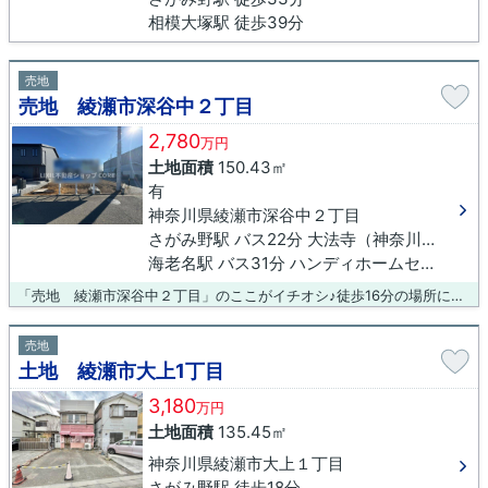
相模大塚駅 徒歩39分
売地
売地 綾瀬市深谷中２丁目
2,780
万円
土地面積
150.43㎡
有
神奈川県綾瀬市深谷中２丁目
さがみ野駅 バス22分 大法寺（神奈川県）下車 徒歩9分
海老名駅 バス31分 ハンディホームセンター前下車 徒歩4分
「売地 綾瀬市深谷中２丁目」のここがイチオシ♪徒歩16分の場所に綾瀬市立綾瀬小学校があります♪土地の購入をお考えの方、コチラの売地をご覧ください♪綾瀬市エリアをメインとしている当社だからこそ、ご案内可能な情報がございます♪ぜひ当社に不動産探しのお手伝いをさせてください♪ご連絡をお待ちしております(*^_^*)
売地
土地 綾瀬市大上1丁目
3,180
万円
土地面積
135.45㎡
神奈川県綾瀬市大上１丁目
さがみ野駅 徒歩18分