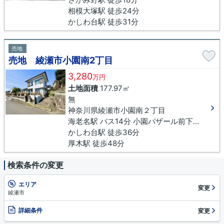
相模大塚駅 徒歩24分
かしわ台駅 徒歩31分
売地
売地 綾瀬市小園南2丁目
3,280
万円
土地面積
177.97㎡
無
神奈川県綾瀬市小園南２丁目
海老名駅 バス14分 小園バザール前下車 徒歩2分
かしわ台駅 徒歩36分
厚木駅 徒歩48分
検索条件の変更
エリア
変更
綾瀬市
詳細条件
変更