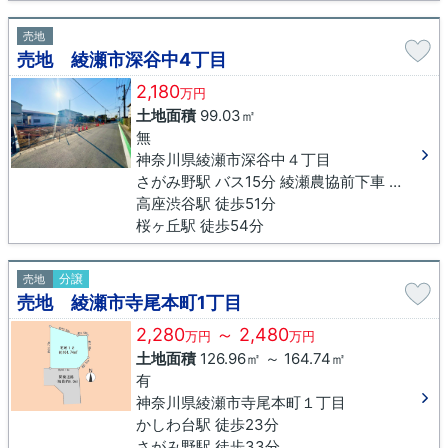
売地
売地 綾瀬市深谷中4丁目
2,180
万円
土地面積
99.03㎡
無
神奈川県綾瀬市深谷中４丁目
さがみ野駅 バス15分 綾瀬農協前下車 徒歩5分
高座渋谷駅 徒歩51分
桜ヶ丘駅 徒歩54分
分譲
売地
売地 綾瀬市寺尾本町1丁目
2,280
～ 2,480
万円
万円
土地面積
126.96㎡ ～ 164.74㎡
有
神奈川県綾瀬市寺尾本町１丁目
かしわ台駅 徒歩23分
さがみ野駅 徒歩33分