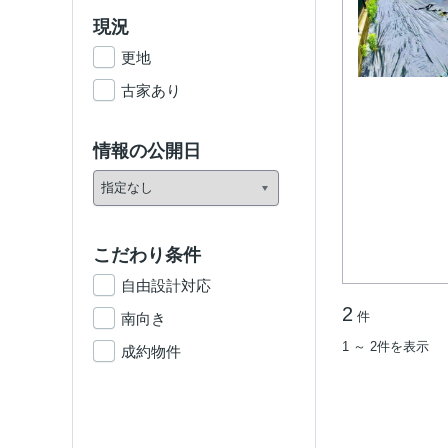
現況
更地
古家あり
情報の公開日
こだわり条件
自由設計対応
2
件
南向き
1 ～ 2件を表示
成約物件