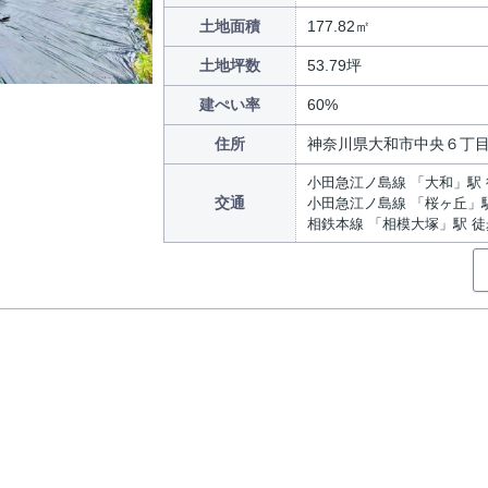
土地面積
177.82㎡
土地坪数
53.79坪
建ぺい率
60%
住所
神奈川県大和市中央６丁
小田急江ノ島線 「大和」駅 
交通
小田急江ノ島線 「桜ヶ丘」駅
相鉄本線 「相模大塚」駅 徒