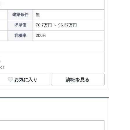
円
建築条件
無
坪単価
76.7万円 ～ 96.37万円
容積率
200%
分
分
6分
お気に入り
詳細を見る