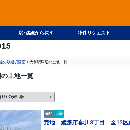
駅･路線から探す
物件リクエスト
815
線の駅選択画面
大和駅周辺の土地一覧
辺の土地一覧
売地
分譲
売地 綾瀬市蓼川3丁目 全13区