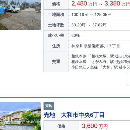
2,480
3,380
価格
万円 ～
万
土地面積
100.16㎡ ～ 125.05㎡
土地坪数
30.29坪 ～ 37.82坪
建ぺい率
60%
住所
神奈川県綾瀬市蓼川３丁目
相鉄本線 「相模大塚」駅 徒歩14
交通
相鉄本線 「さがみ野」駅 徒歩26
小田急江ノ島線 「大和」駅 徒歩3
売地
売地 大和市中央6丁目
3,600
価格
万円