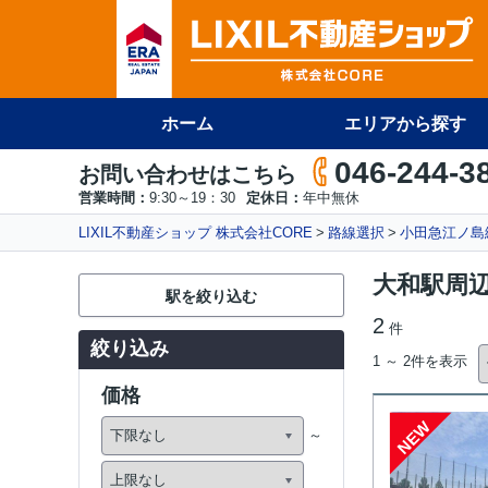
ホーム
エリアから探す
046-244-3
お問い合わせはこちら
営業時間：
9:30～19：30
定休日：
年中無休
LIXIL不動産ショップ 株式会社CORE
路線選択
小田急江ノ島
大和駅周
駅を絞り込む
2
件
絞り込み
1 ～ 2件を表示
価格
NEW