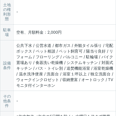
土地
の権
利形
態
駐車
空有、月額料金：2,000円
場
公共下水 / 公営水道 / 都市ガス / 外観タイル張り / 宅配
ボックス / ペット相談 / ペット飼育可 / 陽当り良好 / リ
フォーム / フローリング / バルコニー / 駐輪場 / バイク
置場あり / 食器洗い乾燥機 / システムキッチン / 対面式
設備
条件
キッチン / バス・トイレ別 / 追焚機能浴室 / 浴室乾燥機
/ 温水洗浄便座 / 洗面台 / 浴室１坪以上 / 独立洗面台 /
ウォークインクロゼット / 収納豊富 / オートロック / TV
モニタ付インターホン
その
他条
件