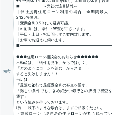
※年中無休（年末の5日間を除く）水曜日も休まず営業
■━━━━━━～弊社の注目情報～━━━━━━━━━
┃弊社提携住宅ローン利用の場合、全期間最大－
2.125％優遇。
┃変動金利0.5％にて融資可能。
┃※適用には、条件・審査がございます。
┃平日・土日・祝日問わずご案内致します。
┃お車でお迎えに伺います。
■━━━━━━━━━━━━━━━━━━━━━━━━
●●●住宅ローン相談会のお知らせ●●●●●●
不動産は、「物件を見る」からではなく、
「どのようにローンを組む」からスタート
備考
すると失敗しません！！
当店は、
「最適な銀行で最優遇金利の審査を通す」
「難しい条件でも、きめ細かい銀行との折衝で審査を
通す」
という強みを持っております。
特に、以下のような場合は、まずご相談ください。
・買替ローン（現住居の住宅ローンが丸々残ってい