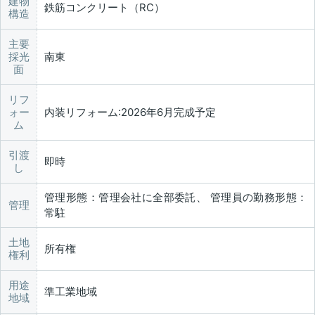
建物
鉄筋コンクリート（RC）
構造
主要
採光
南東
面
リフ
ォー
内装リフォーム:2026年6月完成予定
ム
引渡
即時
し
管理形態：管理会社に全部委託、 管理員の勤務形態：
管理
常駐
土地
所有権
権利
用途
準工業地域
地域