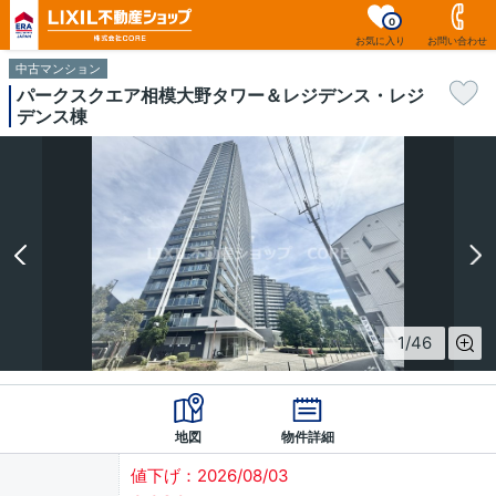
0
お気に入り
お問い合わせ
中古マンション
パークスクエア相模大野タワー＆レジデンス・レジ
デンス棟
1
/
46
地図
物件詳細
値下げ：2026/08/03