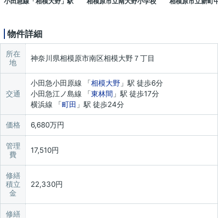
小田急線「相模大野」駅
相模原市立南大野小学校
相模原市立新町
物件詳細
所在
神奈川県相模原市南区相模大野７丁目
地
小田急小田原線 「
相模大野
」駅 徒歩6分
交通
小田急江ノ島線 「
東林間
」駅 徒歩17分
横浜線 「
町田
」駅 徒歩24分
価格
6,680万円
管理
17,510円
費
修繕
積立
22,330円
金
修繕