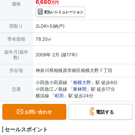
6,680
万円
価格
支払いシミュレーション
間取り
2LDK+S(納戸)
専有面積
78.20㎡
築年月(築年
2009年 2月 (築17年)
数)
所在地
神奈川県相模原市南区相模大野７丁目
小田急小田原線 「
相模大野
」駅 徒歩6分
交通
小田急江ノ島線 「
東林間
」駅 徒歩17分
横浜線 「
町田
」駅 徒歩24分
お問い合わせ
電話する
セールスポイント