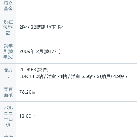
積立
基金
所在
階/階
2階 / 32階建 地下1階
数
築年
月(築
2009年 2月(築17年)
年数)
2LDK+S(納戸)
間取
り
LDK 14.0帖 / 洋室 7.1帖 / 洋室 5.5帖 / S(納戸) 4.9帖 /
専有
78.20㎡
面積
バル
コニ
13.60㎡
ー面
積