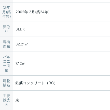
築年
月(築
2002年 3月(築24年)
年数)
間取
3LDK
り
専有
82.21㎡
面積
バル
コニ
7.12㎡
ー面
積
建物
鉄筋コンクリート（RC）
構造
主要
採光
東
面