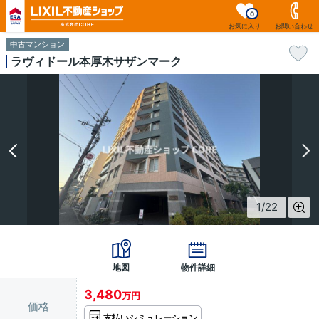
0
お気に入り
お問い合わせ
中古マンション
ラヴィドール本厚木サザンマーク
1
/
22
地図
物件詳細
3,480
万円
価格
支払いシミュレーション