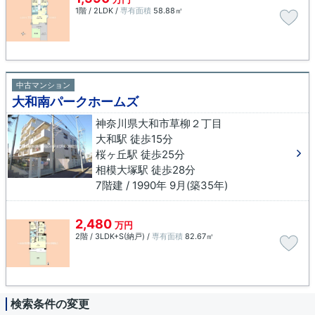
1階 / 2LDK /
専有面積
58.88㎡
中古マンション
大和南パークホームズ
神奈川県大和市草柳２丁目
大和駅 徒歩15分
桜ヶ丘駅 徒歩25分
相模大塚駅 徒歩28分
7階建 / 1990年 9月(築35年)
2,480
万円
2階 / 3LDK+S(納戸) /
専有面積
82.67㎡
検索条件の変更