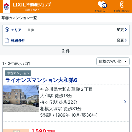
0
お気に入り
お問い合わせ
草柳のマンション一覧
変更
エリア
草柳
変更
詳細条件
2
件
1～2件表示 /2件
中古マンション
ライオンズマンション大和第6
神奈川県大和市草柳２丁目
大和駅 徒歩18分
桜ヶ丘駅 徒歩22分
相模大塚駅 徒歩31分
5階建 / 1989年 10月(築36年)
1,590
万円