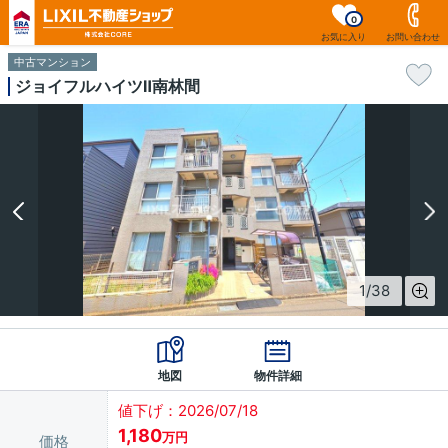
0
お気に入り
お問い合わせ
中古マンション
ジョイフルハイツⅡ南林間
1
/
38
地図
物件詳細
値下げ：2026/07/18
1,180
万円
価格