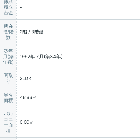
修繕
積立
基金
所在
階/階
2階 / 3階建
数
築年
月(築
1992年 7月(築34年)
年数)
間取
2LDK
り
専有
46.69㎡
面積
バル
コニ
0.00㎡
ー面
積