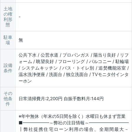
土地
の権
利形
態
駐車
無
場
公共下水 / 公営水道 / プロパンガス / 陽当り良好 / リフ
ォーム / 眺望良好 / フローリング / バルコニー / 駐輪場
設備
/ システムキッチン / バス・トイレ別 / 追焚機能浴室 /
条件
温水洗浄便座 / 洗面台 / 独立洗面台 / TVモニタ付インタ
ーホン
その
他条
日常清掃費月:2,200円 自振手数料月:144円
件
※年中無休（年末の5日間を除く）水曜日も休まず営業
■━━━━━━～弊社の注目情報～━━━━━━━━━
┃弊社提携住宅ローン利用の場合、全期間最大－