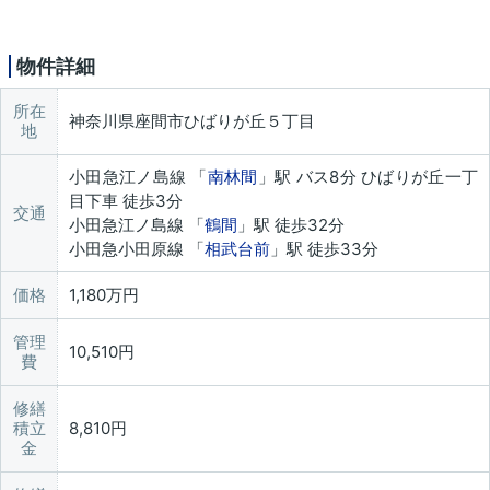
物件詳細
所在
神奈川県座間市ひばりが丘５丁目
地
小田急江ノ島線 「
南林間
」駅 バス8分 ひばりが丘一丁
目下車 徒歩3分
交通
小田急江ノ島線 「
鶴間
」駅 徒歩32分
小田急小田原線 「
相武台前
」駅 徒歩33分
価格
1,180万円
管理
10,510円
費
修繕
積立
8,810円
金