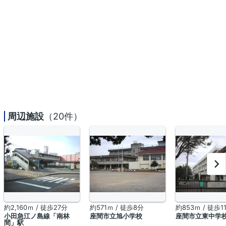
周辺施設
（20件）
約2,160ｍ / 徒歩27分
約571ｍ / 徒歩8分
約853ｍ / 徒歩1
小田急江ノ島線「南林
座間市立旭小学校
座間市立東中学
間」駅