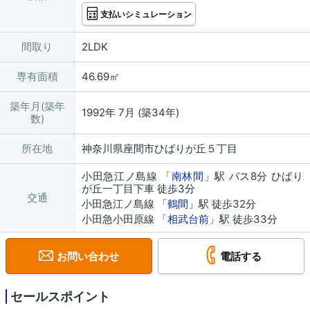
支払いシミュレーション
間取り
2LDK
専有面積
46.69㎡
築年月(築年
1992年 7月 (築34年)
数)
所在地
神奈川県座間市ひばりが丘５丁目
小田急江ノ島線 「
南林間
」駅 バス8分 ひばり
が丘一丁目下車 徒歩3分
交通
小田急江ノ島線 「
鶴間
」駅 徒歩32分
小田急小田原線 「
相武台前
」駅 徒歩33分
お問い合わせ
電話する
セールスポイント