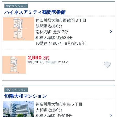
中古マンション
ハイネスアミティ鶴間壱番館
神奈川県大和市西鶴間３丁目
鶴間駅 徒歩6分
南林間駅 徒歩17分
相模大塚駅 徒歩34分
10階建 / 1987年 8月(築39年)
2,990
万円
8階 / 3LDK /
専有面積
72.44㎡
中古マンション
恒陽大和マンション
神奈川県大和市中央５丁目
大和駅 徒歩9分
相模大塚駅 徒歩18分