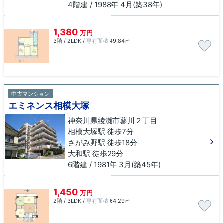
4階建 / 1988年 4月(築38年)
1,380
万円
3階 / 2LDK /
専有面積
49.84㎡
中古マンション
エミネンス相模大塚
神奈川県綾瀬市蓼川２丁目
相模大塚駅 徒歩7分
さがみ野駅 徒歩18分
大和駅 徒歩29分
6階建 / 1981年 3月(築45年)
1,450
万円
2階 / 3LDK /
専有面積
64.29㎡