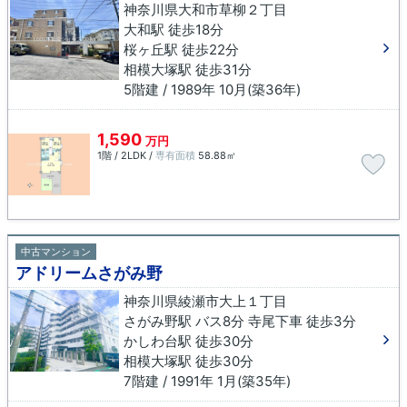
神奈川県大和市草柳２丁目
大和駅 徒歩18分
桜ヶ丘駅 徒歩22分
相模大塚駅 徒歩31分
5階建 / 1989年 10月(築36年)
1,590
万円
1階 / 2LDK /
専有面積
58.88㎡
中古マンション
アドリームさがみ野
神奈川県綾瀬市大上１丁目
さがみ野駅 バス8分 寺尾下車 徒歩3分
かしわ台駅 徒歩30分
相模大塚駅 徒歩30分
7階建 / 1991年 1月(築35年)