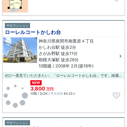
中古マンション
ローレルコートかしわ台
神奈川県座間市南栗原４丁目
かしわ台駅 徒歩2分
さがみ野駅 徒歩11分
相模大塚駅 徒歩26分
10階建 / 2008年 2月(築18年)
ぜひ一度見ていただきたい、「ローレルコートかしわ台」です。綺麗に整備された中古マンションで清潔感を感じます。機能性と見た目の両方を併せ持った外観タイル張りの物件はいかがですか。地上10階建ての物件です。不動産のことで当社にご要望やご不明な点などがあれば、メール若しくはお電話でご連絡ください。経験豊富なプロのスタッフがしっかりとお応え致します。
NEW
3,800
万円
10階 / 3LDK /
専有面積
84.32㎡
中古マンション