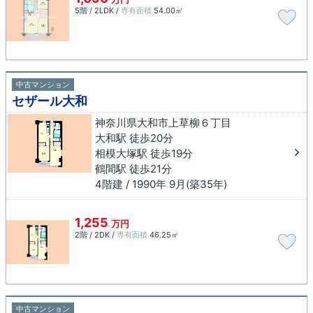
5階 / 2LDK /
専有面積
54.00㎡
中古マンション
セザール大和
神奈川県大和市上草柳６丁目
大和駅 徒歩20分
相模大塚駅 徒歩19分
鶴間駅 徒歩21分
4階建 / 1990年 9月(築35年)
1,255
万円
2階 / 2DK /
専有面積
46.25㎡
中古マンション