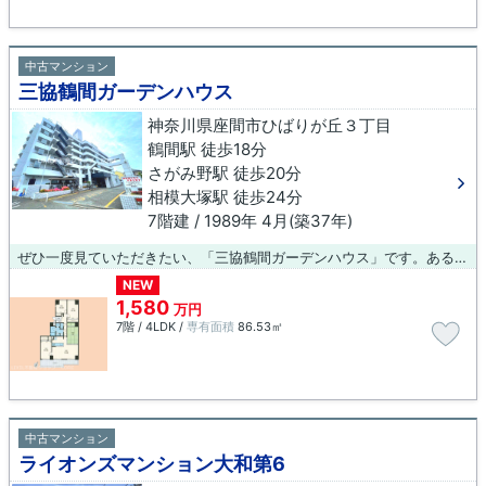
中古マンション
三協鶴間ガーデンハウス
神奈川県座間市ひばりが丘３丁目
鶴間駅 徒歩18分
さがみ野駅 徒歩20分
相模大塚駅 徒歩24分
7階建 / 1989年 4月(築37年)
ぜひ一度見ていただきたい、「三協鶴間ガーデンハウス」です。あると何かと便利な、エレベーターのある物件となっています。中古マンションなら、物件の購入もスムーズです。不動産のことでお悩みなら、先ずは当社をお尋ねください。経験豊富なプロのスタッフがお客様のお悩みを解消いたします。ご連絡はメール又はお電話にてお待ちしております。
NEW
1,580
万円
7階 / 4LDK /
専有面積
86.53㎡
中古マンション
ライオンズマンション大和第6