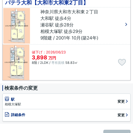
パテラ大和【大和市大和東2丁目】
神奈川県大和市大和東２丁目
大和駅 徒歩4分
瀬谷駅 徒歩28分
相模大塚駅 徒歩29分
9階建 / 2001年 10月(築24年)
値下げ：2026/06/23
3,898
万円
8階 / 2LDK /
専有面積
58.83㎡
検索条件の変更
駅
変更
相模大塚駅
詳細条件
変更