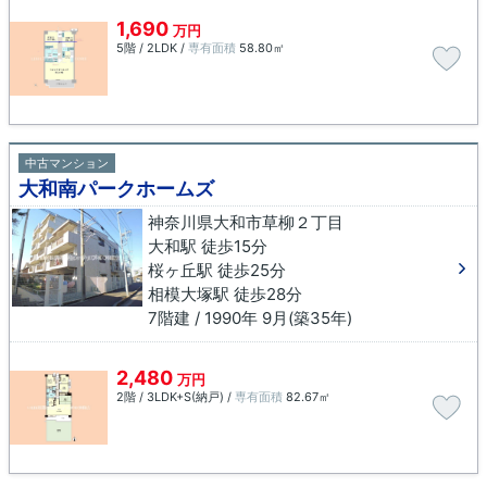
1,690
万円
5階 / 2LDK /
専有面積
58.80㎡
中古マンション
大和南パークホームズ
神奈川県大和市草柳２丁目
大和駅 徒歩15分
桜ヶ丘駅 徒歩25分
相模大塚駅 徒歩28分
7階建 / 1990年 9月(築35年)
2,480
万円
2階 / 3LDK+S(納戸) /
専有面積
82.67㎡