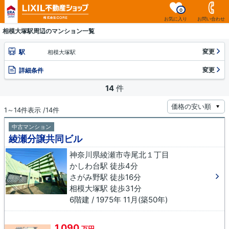
0
お気に入り
お問い合わせ
相模大塚駅周辺のマンション一覧
変更
駅
相模大塚駅
変更
詳細条件
14
件
1～14件表示 /14件
中古マンション
綾瀬分譲共同ビル
神奈川県綾瀬市寺尾北１丁目
かしわ台駅 徒歩4分
さがみ野駅 徒歩16分
相模大塚駅 徒歩31分
6階建 / 1975年 11月(築50年)
1,090
万円