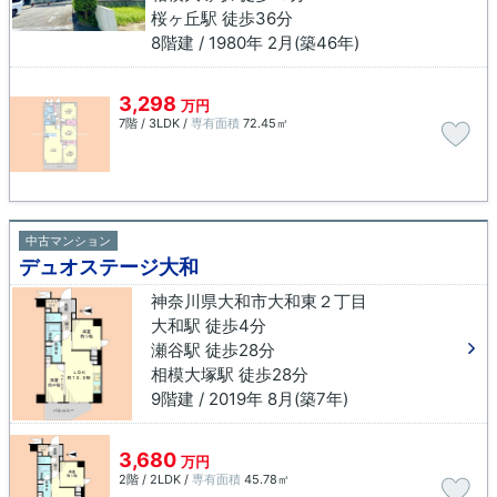
桜ヶ丘駅 徒歩36分
8階建 / 1980年 2月(築46年)
3,298
万円
7階 / 3LDK /
専有面積
72.45㎡
中古マンション
デュオステージ大和
神奈川県大和市大和東２丁目
大和駅 徒歩4分
瀬谷駅 徒歩28分
相模大塚駅 徒歩28分
9階建 / 2019年 8月(築7年)
3,680
万円
2階 / 2LDK /
専有面積
45.78㎡