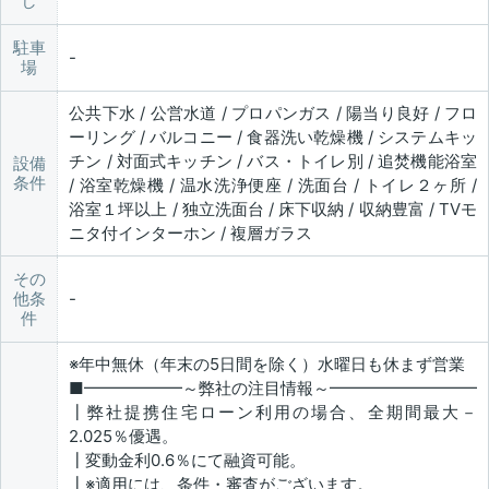
し
駐車
場
公共下水 / 公営水道 / プロパンガス / 陽当り良好 / フロ
ーリング / バルコニー / 食器洗い乾燥機 / システムキッ
チン / 対面式キッチン / バス・トイレ別 / 追焚機能浴室
設備
条件
/ 浴室乾燥機 / 温水洗浄便座 / 洗面台 / トイレ２ヶ所 /
浴室１坪以上 / 独立洗面台 / 床下収納 / 収納豊富 / TVモ
ニタ付インターホン / 複層ガラス
その
他条
件
※年中無休（年末の5日間を除く）水曜日も休まず営業
■━━━━━━～弊社の注目情報～━━━━━━━━━
┃弊社提携住宅ローン利用の場合、全期間最大－
2.025％優遇。
┃変動金利0.6％にて融資可能。
┃※適用には、条件・審査がございます。