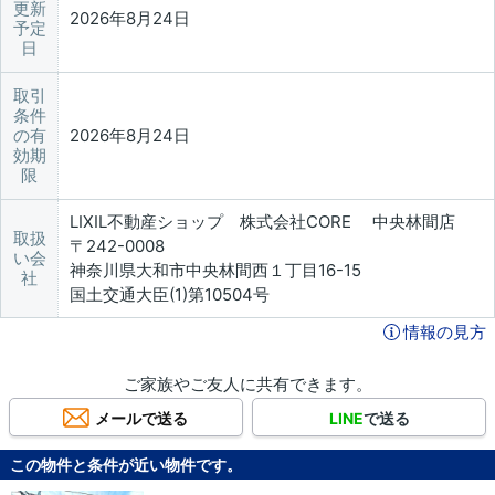
更新
2026年8月24日
予定
日
取引
条件
の有
2026年8月24日
効期
限
LIXIL不動産ショップ 株式会社CORE 中央林間店
取扱
〒242-0008
い会
神奈川県大和市中央林間西１丁目16-15
社
国土交通大臣(1)第10504号
情報の見方
ご家族やご友人に共有できます。
メールで送る
LINE
で送る
この物件と条件が近い物件です。