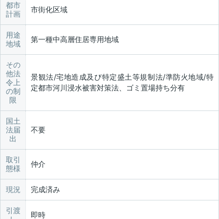
都市
市街化区域
計画
用途
第一種中高層住居専用地域
地域
その
他法
景観法/宅地造成及び特定盛土等規制法/準防火地域/特
令上
定都市河川浸水被害対策法、ゴミ置場持ち分有
の制
限
国土
法届
不要
出
取引
仲介
態様
現況
完成済み
引渡
即時