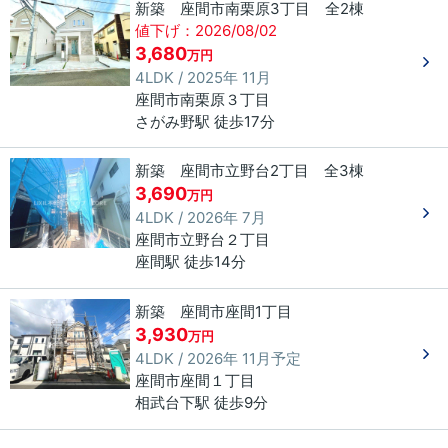
新築 座間市南栗原3丁目 全2棟
値下げ：2026/08/02
3,680
万円
4LDK / 2025年 11月
座間市
南栗原
３丁目
さがみ野駅 徒歩17分
新築 座間市立野台2丁目 全3棟
3,690
万円
4LDK / 2026年 7月
座間市
立野台
２丁目
座間駅 徒歩14分
新築 座間市座間1丁目
3,930
万円
4LDK / 2026年 11月予定
座間市
座間
１丁目
相武台下駅 徒歩9分