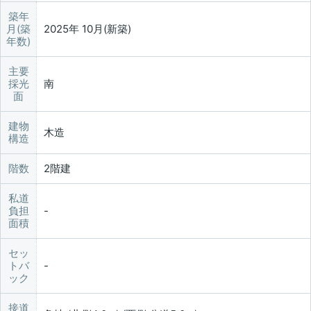
築年
月(築
2025年 10月(新築)
年数)
主要
採光
南
面
建物
木造
構造
階数
2階建
私道
負担
面積
セッ
トバ
ック
接道