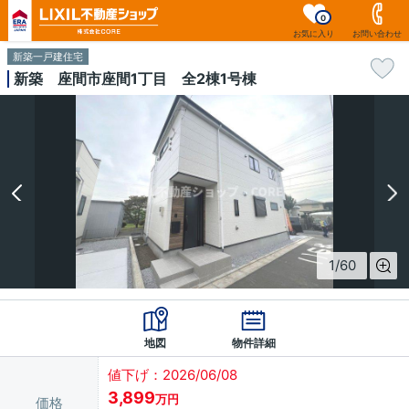
0
お気に入り
お問い合わせ
新築一戸建住宅
新築 座間市座間1丁目 全2棟1号棟
1
/
60
地図
物件詳細
値下げ：2026/06/08
3,899
万円
価格