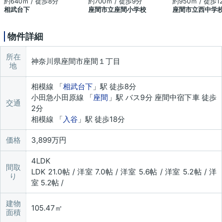
約640ｍ / 徒歩8分
約700ｍ / 徒歩9分
約950ｍ / 徒歩1
相武台下
座間市立座間小学校
座間市立西中学
物件詳細
所在
神奈川県座間市座間１丁目
地
相模線 「
相武台下
」駅 徒歩8分
小田急小田原線 「
座間
」駅 バス9分 座間中宿下車 徒歩
交通
2分
相模線 「
入谷
」駅 徒歩18分
価格
3,899万円
4LDK
間取
LDK 21.0帖 / 洋室 7.0帖 / 洋室 5.6帖 / 洋室 5.2帖 / 洋
り
室 5.2帖 /
建物
105.47㎡
面積