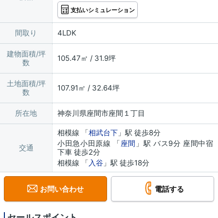
支払いシミュレーション
間取り
4LDK
建物面積/坪
105.47㎡ / 31.9坪
数
土地面積/坪
107.91㎡ / 32.64坪
数
所在地
神奈川県座間市座間１丁目
相模線 「
相武台下
」駅 徒歩8分
小田急小田原線 「
座間
」駅 バス9分 座間中宿
交通
下車 徒歩2分
相模線 「
入谷
」駅 徒歩18分
お問い合わせ
電話する
セールスポイント