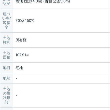
角地 (北側4.0m) (西側 公道5.0m)
状況
建ぺ
い率/
70%/ 150%
容積
率
土地
所有権
権利
土地
107.91㎡
面積
地目
宅地
地勢
土地
の権
利形
態