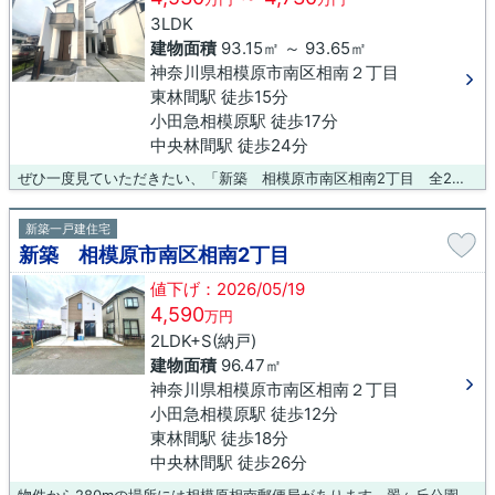
3LDK
建物面積
93.15㎡ ～ 93.65㎡
神奈川県相模原市南区相南２丁目
東林間駅 徒歩15分
小田急相模原駅 徒歩17分
中央林間駅 徒歩24分
ぜひ一度見ていただきたい、「新築 相模原市南区相南2丁目 全2棟」です。こちらの物件は東林小学校が512m以内にあります。多くの方から高いニーズのある、内装もピカピカの新築戸建ての物件です。人生の中でも特に大きな買い物である不動産購入は、決して失敗したくないですよね。当社はお客様のご希望に合った物件のご紹介ができるよう、誠心誠意を持って努めて参ります。
新築一戸建住宅
新築 相模原市南区相南2丁目
値下げ：2026/05/19
4,590
万円
2LDK+S(納戸)
建物面積
96.47㎡
神奈川県相模原市南区相南２丁目
小田急相模原駅 徒歩12分
東林間駅 徒歩18分
中央林間駅 徒歩26分