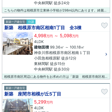
中央林間駅 徒歩24分
こちらの物件は相模原市立東林小学校が298m以内にあります。綺麗で清潔感のある室内が新築戸建ての特徴です。多種多様な不動産情報を扱う当社でなら、きっとお客様に合った物件が見つかります。こだわりの強い方でもまずはお気軽にお問い合わせください。
分譲
新築一戸建住宅
新築 相模原市南区相南1丁目 全3棟
4,998
～ 5,098
万円
万円
4LDK
建物面積
99.36㎡ ～ 100.18㎡
神奈川県相模原市南区相南１丁目
小田急相模原駅 徒歩12分
東林間駅 徒歩15分
中央林間駅 徒歩30分
相模原市南区周辺にある物件をお求めの方は「新築 相模原市南区相南1丁目 全3棟」はいかがでしょうか。徒歩6分の場所に東林小学校があります。夢のマイホームは思い切って新築の戸建てはいかがでしょうか。相模原市南区についてお問い合わせいただければ、地域情報に詳しい当社スタッフが対応いたします。もちろん不動産についてもご連絡くださいませ。
新築一戸建住宅
新築 座間市相模が丘5丁目
5,299
万円
4LDK