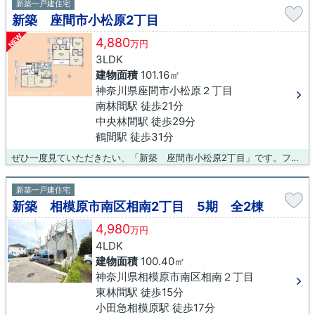
新築一戸建住宅
新築 座間市小松原2丁目
NEW
4,880
万円
3LDK
建物面積
101.16㎡
神奈川県座間市小松原２丁目
南林間駅 徒歩21分
中央林間駅 徒歩29分
鶴間駅 徒歩31分
ぜひ一度見ていただきたい、「新築 座間市小松原2丁目」です。ファミリーマート 座間小松原店が228mにある物件です。多くの方から高いニーズのある、内装もピカピカの新築戸建ての物件です。ご希望の不動産情報をご用意して、お客様をお待ちしております。お客様に満足していただけるような物件を紹介するのが当社のお仕事です。ぜひご検討ください。
新築一戸建住宅
新築 相模原市南区相南2丁目 5期 全2棟
4,980
万円
4LDK
建物面積
100.40㎡
神奈川県相模原市南区相南２丁目
東林間駅 徒歩15分
小田急相模原駅 徒歩17分