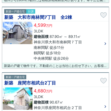
物件から280mの場所には相模原相南郵便局があります。翠ヶ丘公園がこちらの物件から263mのところにあります。新築の戸建て物件です。人生に何度もない不動産購入だからこそ、こだわりを貫いて探したいですよね。当社では数多くの不動産情報を取り扱っております。あなたの不動産探しのお手伝いをさせてください。
分譲
新築一戸建住宅
新築 大和市南林間7丁目 全2棟
4,599
万円
3LDK
建物面積
87.90㎡ ～ 89.11㎡
神奈川県大和市南林間７丁目
南林間駅 徒歩11分
鶴間駅 徒歩18分
中央林間駅 徒歩26分
新築の戸建て物件です。不動産のことは当社にお任せ下さい。お客様のご希望に適った不動産をお探しいたします。ぜひ当社の利用をご検討くださいませ。お問い合わせをお待ちしております。
新築一戸建住宅
新築 座間市相武台2丁目
4,680
万円
3LDK
建物面積
90.67㎡
神奈川県座間市相武台２丁目