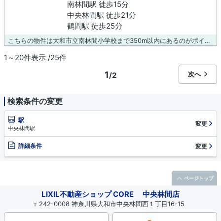
南林間駅 徒歩15分
中央林間駅 徒歩21分
鶴間駅 徒歩25分
こちらの物件は大和市立南林間小学校まで350m以内にあるのがポイントです。多くの方から高いニーズのある、内装もピカピカの新築戸建ての物件です。大和市についてお問い合わせいただければ、地域情報に詳しい当社スタッフが対応いたします。もちろん不動産についてもご連絡くださいませ。
1～20件表示 /25件
1
次へ
/2
検索条件の変更
駅
変更
中央林間駅
詳細条件
変更
ページトップ
LIXIL不動産ショップ CORE 中央林間店
〒242-0008 神奈川県大和市中央林間西１丁目16-15