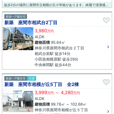
徒歩2分の場所に座間市立相模が丘小学校があります。綺麗で清潔感のある室内が新築戸建ての特徴です。不動産をお探しなら、当社をご用命ください。あなたのこだわりの条件に合った不動産がきっと見つかります。ぜひご検討くださいませ。
新築一戸建住宅
新築 座間市相武台2丁目
3,980
万円
4LDK
建物面積
95.64㎡
神奈川県座間市相武台２丁目
相武台前駅 徒歩14分
小田急相模原駅 徒歩29分
中央林間駅 徒歩44分
分譲
新築一戸建住宅
新築 座間市相模が丘5丁目 全2棟
3,999
～ 4,280
万円
万円
4LDK
建物面積
99.78㎡ ～ 102.68㎡
神奈川県座間市相模が丘５丁目