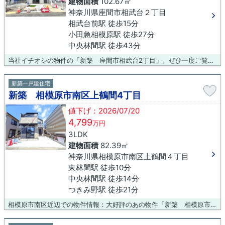
建物面積
102.67㎡
神奈川県座間市相武台２丁目
相武台前駅 徒歩15分
小田急相模原駅 徒歩27分
中央林間駅 徒歩43分
当社イチオシの物件の「新築 座間市相武台2丁目」。ぜひ一度ご覧ください。徒歩10分の場所に座間市立相武台東小学校があります。こちらは清潔感のある新築戸建て物件です。たくさんの不動産情報から、お客様が希望される条件に沿った物件のご紹介をさせて頂きます。こだわりのエリアや条件などございましたら、お気軽に当社へお問い合わせ下さい。
新築一戸建住宅
新築 相模原市南区上鶴間4丁目
値下げ：2026/07/20
4,799
万円
3LDK
建物面積
82.39㎡
神奈川県相模原市南区上鶴間４丁目
東林間駅 徒歩10分
中央林間駅 徒歩14分
つきみ野駅 徒歩21分
相模原市南区近辺での物件情報：大好評のあの物件「新築 相模原市南区上鶴間4丁目」。こちらの物件は相模原市立上鶴間中学校が190m以内にあります。こだわりのある方も多い、新築の戸建て物件となっております。ご希望の条件に合った不動産情報をお求めなら、多種多様な不動産情報を取り扱う当社にご用命ください。当社はお客様のご希望に合った物件をご紹介するべく、誠心誠意を持って努めて参ります。