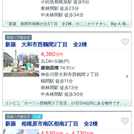
小田急相模原駅 徒歩5分
東林間駅 徒歩23分
中央林間駅 徒歩34分
「新築 座間市相模が丘5丁目 全2棟」のここがイチオシ。Big-A 相模原相南店まで80mです。夢のマイホームは思い切って新築の戸建てはいかがでしょうか。お客様によって、物件へ求める条件というのは大きく異なります。当社スタッフであれば、ご希望条件に最も近い不動産物件をご紹介することが可能です。
新築一戸建住宅
新築 大和市西鶴間2丁目 全2棟
4,380
万円
2LDK+S(納戸)
建物面積
74.51㎡
神奈川県大和市西鶴間２丁目
鶴間駅 徒歩11分
南林間駅 徒歩13分
中央林間駅 徒歩30分
コンビニ「ローソン西鶴間２丁目店」が322m以内にある物件です。一生に一度のマイホーム探しは、ぜひ新築戸建てで。ご希望の物件に出会ってほしいから、当社では数多くの不動産情報を取り揃えました。お客様の条件に合った不動産を紹介しています。ぜひ当社をご利用ください。
分譲
新築一戸建住宅
新築 相模原市南区相南2丁目 全2棟
4,530
～ 4,730
万円
万円