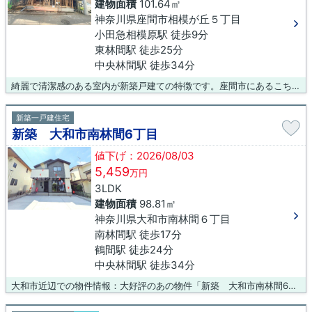
建物面積
101.64㎡
神奈川県座間市相模が丘５丁目
小田急相模原駅 徒歩9分
東林間駅 徒歩25分
中央林間駅 徒歩34分
綺麗で清潔感のある室内が新築戸建ての特徴です。座間市にあるこちらの物件に関して、何か気になる点などがございましたら、当社スタッフまでお気軽にご質問くださいませ。
新築一戸建住宅
新築 大和市南林間6丁目
値下げ：2026/08/03
5,459
万円
3LDK
建物面積
98.81㎡
神奈川県大和市南林間６丁目
南林間駅 徒歩17分
鶴間駅 徒歩24分
中央林間駅 徒歩34分
大和市近辺での物件情報：大好評のあの物件「新築 大和市南林間6丁目」。物件から230mの場所には大和南林間六郵便局があります。コチラの物件は、新築の戸建て物件で設備も充実しています。大和市にある不動産が気になる方は、ぜひ当社までお問い合わせください。地域情報などと併せて、不動産の詳細情報をご紹介致します。