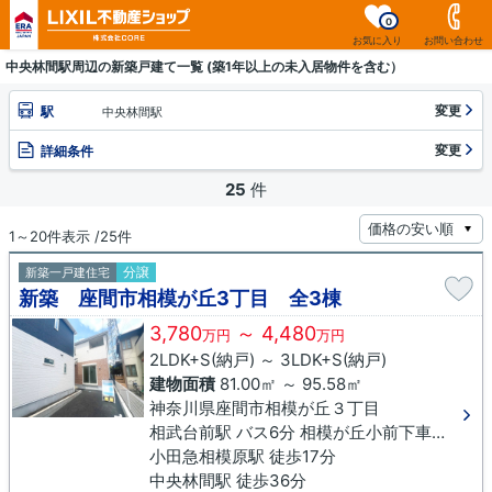
0
お気に入り
お問い合わせ
中央林間駅周辺の新築戸建て一覧 (築1年以上の未入居物件を含む）
変更
駅
中央林間駅
変更
詳細条件
25
件
1～20件表示 /25件
分譲
新築一戸建住宅
新築 座間市相模が丘3丁目 全3棟
3,780
～ 4,480
万円
万円
2LDK+S(納戸) ～ 3LDK+S(納戸)
建物面積
81.00㎡ ～ 95.58㎡
神奈川県座間市相模が丘３丁目
相武台前駅 バス6分 相模が丘小前下車 徒歩2分
小田急相模原駅 徒歩17分
中央林間駅 徒歩36分