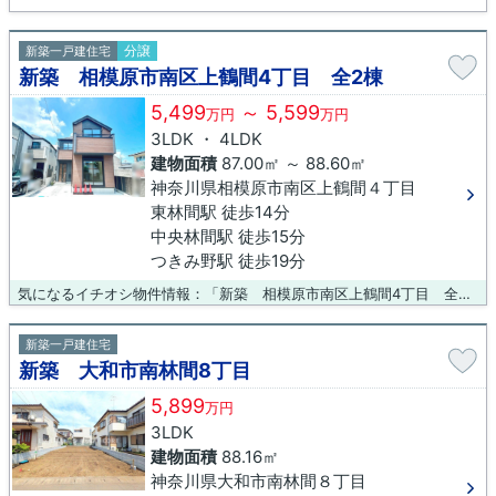
分譲
新築一戸建住宅
新築 相模原市南区上鶴間4丁目 全2棟
5,499
～ 5,599
万円
万円
3LDK ・ 4LDK
建物面積
87.00㎡ ～ 88.60㎡
神奈川県相模原市南区上鶴間４丁目
東林間駅 徒歩14分
中央林間駅 徒歩15分
つきみ野駅 徒歩19分
気になるイチオシ物件情報：「新築 相模原市南区上鶴間4丁目 全2棟」。徒歩6分の場所に相模原市立上鶴間小学校があります。多くの方から高いニーズのある、内装もピカピカの新築戸建ての物件です。気になる物件が見つかったなら、まずは見学しましょう。百聞は一見に如かずです。当社では見学のご予約を承っております。ぜひご検討ください。
新築一戸建住宅
新築 大和市南林間8丁目
5,899
万円
3LDK
建物面積
88.16㎡
神奈川県大和市南林間８丁目