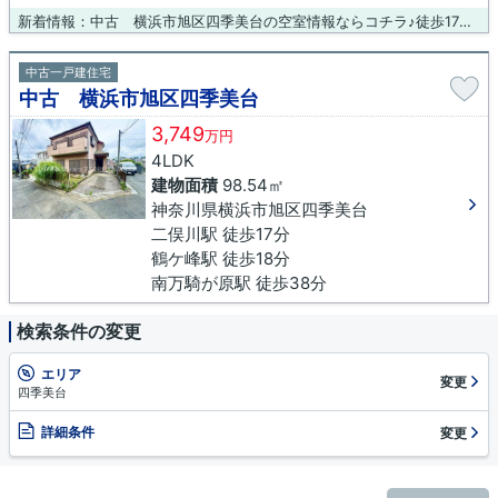
新着情報：中古 横浜市旭区四季美台の空室情報ならコチラ♪徒歩17分の場所に二俣川小学校があります♪徒歩15分で駅へのアクセスが可能な物件です♪経済的なメリットも大きい、中古の戸建て物件♪安心と信頼でCORE 大和店は相鉄本線二俣川近くの戸建て情報をご提供いたします♪046-240-1982まで、いつでもご依頼ください(^_^)
中古一戸建住宅
中古 横浜市旭区四季美台
3,749
万円
4LDK
建物面積
98.54㎡
神奈川県横浜市旭区四季美台
二俣川駅 徒歩17分
鶴ケ峰駅 徒歩18分
南万騎が原駅 徒歩38分
検索条件の変更
エリア
変更
四季美台
詳細条件
変更