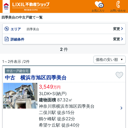
0
お気に入り
お問い合わせ
四季美台の中古戸建て一覧
変更
エリア
四季美台
変更
詳細条件
2
件
1～2件表示 /2件
中古一戸建住宅
中古 横浜市旭区四季美台
3,549
万円
3LDK+S(納戸)
建物面積
87.32㎡
神奈川県横浜市旭区四季美台
二俣川駅 徒歩15分
鶴ケ峰駅 徒歩22分
希望ケ丘駅 徒歩40分