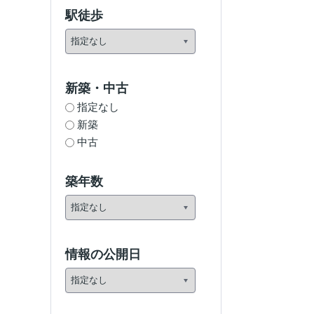
駅徒歩
新築・中古
指定なし
新築
中古
築年数
情報の公開日