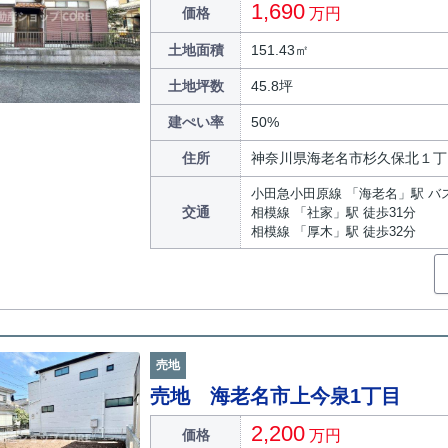
1,690
価格
万円
土地面積
151.43㎡
土地坪数
45.8坪
建ぺい率
50%
住所
神奈川県海老名市杉久保北１丁
小田急小田原線 「海老名」駅 バス
交通
相模線 「社家」駅 徒歩31分
相模線 「厚木」駅 徒歩32分
売地
売地 海老名市上今泉1丁目
2,200
価格
万円