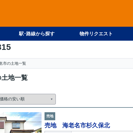
駅･路線から探す
物件リクエスト
815
名市の土地一覧
の土地一覧
売地
売地 海老名市杉久保北