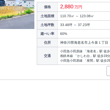
2,880
価格
万円
土地面積
110.70㎡ ～ 123.08㎡
土地坪数
33.48坪 ～ 37.23坪
建ぺい率
60%
住所
神奈川県海老名市上今泉１丁目
小田急小田原線 「海老名」駅 徒歩
交通
相鉄本線 「かしわ台」駅 徒歩19
小田急小田原線 「座間」駅 徒歩2