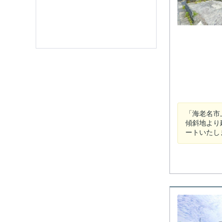
「海老名市
傾斜地より
ートいたし