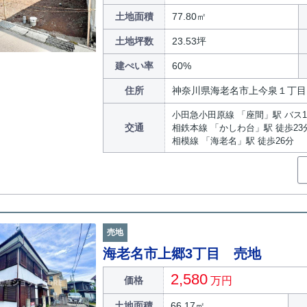
土地面積
77.80㎡
土地坪数
23.53坪
建ぺい率
60%
住所
神奈川県海老名市上今泉１丁目
小田急小田原線 「座間」駅 バス1
交通
相鉄本線 「かしわ台」駅 徒歩23
相模線 「海老名」駅 徒歩26分
売地
海老名市上郷3丁目 売地
2,580
価格
万円
土地面積
66.17㎡