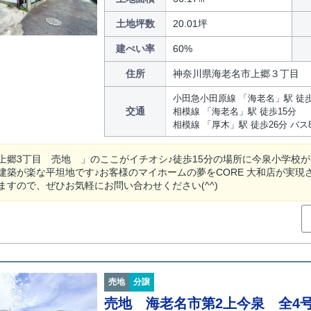
土地坪数
20.01坪
建ぺい率
60%
住所
神奈川県海老名市上郷３丁目
小田急小田原線 「海老名」駅 徒歩
交通
相模線 「海老名」駅 徒歩15分
相模線 「厚木」駅 徒歩26分 バス
上郷3丁目 売地 」のここがイチオシ♪徒歩15分の場所に今泉小学校
建築が楽な平坦地です♪お客様のマイホームの夢をCORE 大和店が実現
ますので、ぜひお気軽にお問い合わせください(^^)
売地
分譲
売地 海老名市第2上今泉 全4