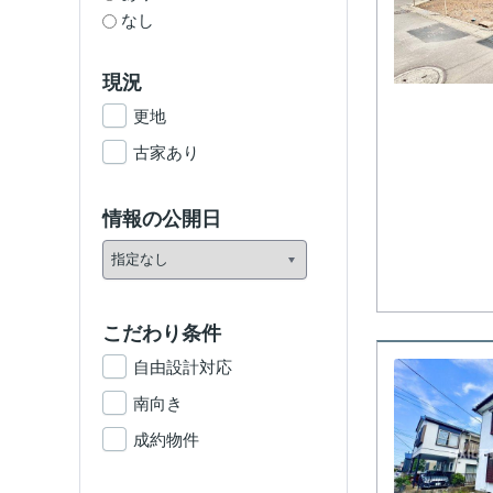
なし
現況
更地
古家あり
情報の公開日
こだわり条件
自由設計対応
南向き
成約物件