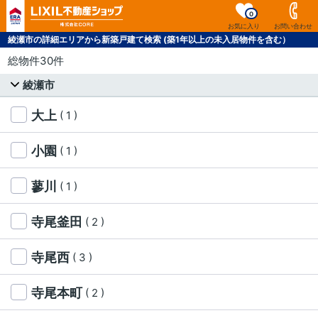
0
お気に入り
お問い合わせ
綾瀬市の詳細エリアから新築戸建て検索 (築1年以上の未入居物件を含む）
総物件30件
綾瀬市
大上
( 1 )
小園
( 1 )
蓼川
( 1 )
寺尾釜田
( 2 )
寺尾西
( 3 )
寺尾本町
( 2 )