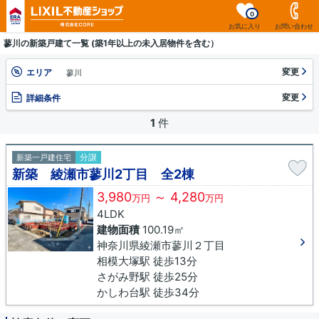
0
お気に入り
お問い合わせ
蓼川の新築戸建て一覧 (築1年以上の未入居物件を含む）
変更
エリア
蓼川
変更
詳細条件
1
件
分譲
新築一戸建住宅
新築 綾瀬市蓼川2丁目 全2棟
3,980
～ 4,280
万円
万円
4LDK
建物面積
100.19㎡
神奈川県綾瀬市蓼川２丁目
相模大塚駅 徒歩13分
さがみ野駅 徒歩25分
かしわ台駅 徒歩34分